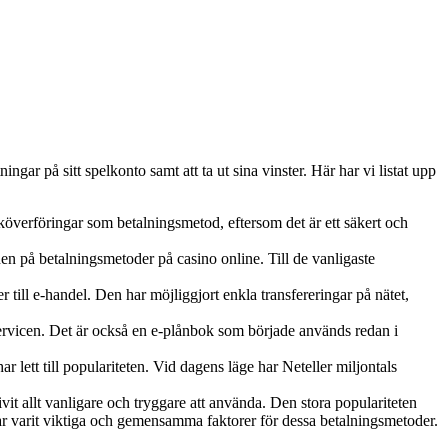
ingar på sitt spelkonto samt att ta ut sina vinster. Här har vi listat upp
köverföringar som betalningsmetod, eftersom det är ett säkert och
nen på betalningsmetoder på casino online. Till de vanligaste
till e-handel. Den har möjliggjort enkla transfereringar på nätet,
ervicen. Det är också en e-plånbok som började används redan i
lett till populariteten. Vid dagens läge har Neteller miljontals
 allt vanligare och tryggare att använda. Den stora populariteten
har varit viktiga och gemensamma faktorer för dessa betalningsmetoder.