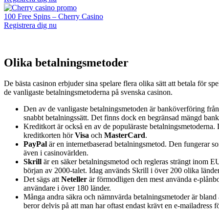
100 Free Spins – Cherry Casino
Registrera dig nu
Olika betalningsmetoder
De bästa casinon erbjuder sina spelare flera olika sätt att betala för sp
de vanligaste betalningsmetoderna på svenska casinon.
Den av de vanligaste betalningsmetoden är banköverföring från e
snabbt betalningssätt. Det finns dock en begränsad mängd bank
Kreditkort är också en av de populäraste betalningsmetoderna. De
kreditkorten hör
Visa
och
MasterCard
.
PayPal
är en internetbaserad betalningsmetod. Den fungerar som 
även i casinovärlden.
Skrill
är en säker betalningsmetod och regleras strängt inom EU
början av 2000-talet. Idag används Skrill i över 200 olika lände
Det sägs att
Neteller
är förmodligen den mest använda e-plånboken
användare i över 180 länder.
Många andra säkra och nämnvärda betalningsmetoder är bland ann
beror delvis på att man har oftast endast krävt en e-mailadress