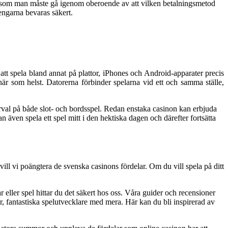
der som man måste gå igenom oberoende av att vilken betalningsmetod
engarna bevaras säkert.
 att spela bland annat på plattor, iPhones och Android-apparater precis
när som helst. Datorerna förbinder spelarna vid ett och samma ställe,
t urval på både slot- och bordsspel. Redan enstaka casinon kan erbjuda
n även spela ett spel mitt i den hektiska dagen och därefter fortsätta
vill vi poängtera de svenska casinons fördelar. Om du vill spela på ditt
eller spel hittar du det säkert hos oss. Våra guider och recensioner
, fantastiska spelutvecklare med mera. Här kan du bli inspirerad av