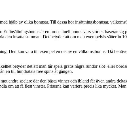
är med hjälp av olika bonusar. Till dessa hör insättningsbonusar, välkoms
. En insättningsbonus är en procentuell bonus vars storlek baserar sig
dubbla den insatta summan. Det betyder att om man exempelvis sätter in 1
ing. Den kan vara till exempel en del av en välkomstbonus. Då behöver 
enkelhet betyder det att man får spela gratis några rundor slot- eller bords
rån en till hundratals free spins åt gången.
 mot andra spelare där den bästa vinner och ibland får även andra delta
la om att få flest vinster. Priserna kan variera precis lika mycket. Man