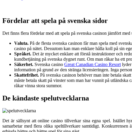
Fördelar att spela på svenska sidor
Det finns flera fördelar med att spela på svenska casinon jämfört med u
Valuta.
På de flesta svenska casinon får man spela med svenska 
casino på nätet. Dessutom kan man enklare hålla koll på sin eg
Språket.
Det är mycket enklare att förstå instruktioner och r
kundbetjäning på svenska dygnet runt. Om man råkar ha ett probl
Säkerhet.
Svenska casino
Great Canadian Casino Resort
lyder
information på grund av den stränga licensieringen. Inga person
Skattefrihet.
På svenska casinon behöver man inte betala skatt 
måste betala skatt på vinster som man har vunnit på utländska 
råkar vinna stora summor.
De kändaste spelutvecklarna
Det är sällsynt att online casino tillverkar sina egna spel. Istället
samarbetar med flera olika speltillverkare samtidigt. Konkurrensen 
erbjuda bättre och bättre spel för sina gäst.