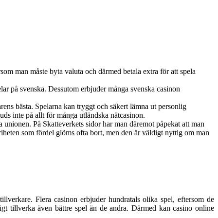
rsom man måste byta valuta och därmed betala extra för att spela
spelar på svenska. Dessutom erbjuder många svenska casinon
ens bästa. Spelarna kan tryggt och säkert lämna ut personlig
uds inte på allt för många utländska nätcasinon.
ska unionen. På Skatteverkets sidor har man däremot påpekat att man
iheten som fördel glöms ofta bort, men den är väldigt nyttig om man
tillverkare. Flera casinon erbjuder hundratals olika spel, eftersom de
igt tillverka även bättre spel än de andra. Därmed kan casino online