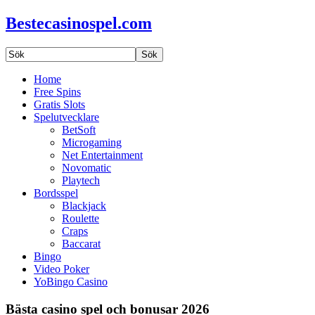
Bestecasinospel.com
Home
Free Spins
Gratis Slots
Spelutvecklare
BetSoft
Microgaming
Net Entertainment
Novomatic
Playtech
Bordsspel
Blackjack
Roulette
Craps
Baccarat
Bingo
Video Poker
YoBingo Casino
Bästa casino spel och bonusar 2026