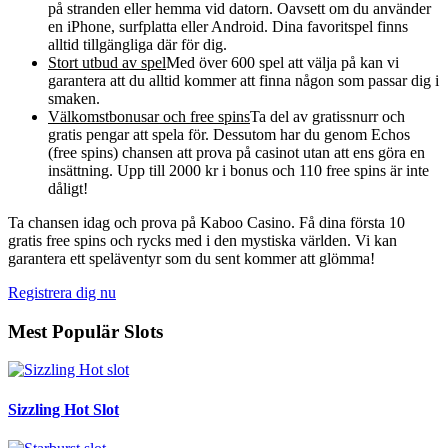
på stranden eller hemma vid datorn. Oavsett om du använder
en iPhone, surfplatta eller Android. Dina favoritspel finns
alltid tillgängliga där för dig.
Stort utbud av spel
Med över 600 spel att välja på kan vi
garantera att du alltid kommer att finna någon som passar dig i
smaken.
Välkomstbonusar och free spins
Ta del av gratissnurr och
gratis pengar att spela för. Dessutom har du genom Echos
(free spins) chansen att prova på casinot utan att ens göra en
insättning. Upp till 2000 kr i bonus och 110 free spins är inte
dåligt!
Ta chansen idag och prova på Kaboo Casino. Få dina första 10
gratis free spins och rycks med i den mystiska världen. Vi kan
garantera ett speläventyr som du sent kommer att glömma!
Registrera dig nu
Mest Populär Slots
Sizzling Hot Slot