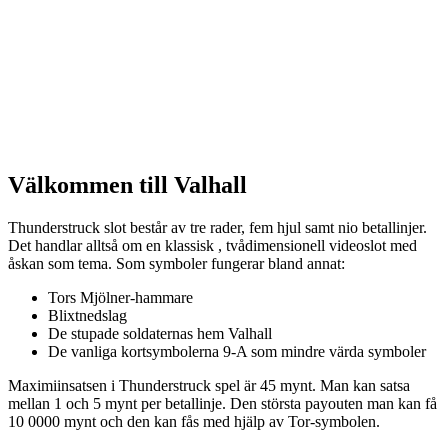
Välkommen till Valhall
Thunderstruck slot består av tre rader, fem hjul samt nio betallinjer.
Det handlar alltså om en klassisk , tvådimensionell videoslot med
åskan som tema. Som symboler fungerar bland annat:
Tors Mjölner-hammare
Blixtnedslag
De stupade soldaternas hem Valhall
De vanliga kortsymbolerna 9-A som mindre värda symboler
Maximiinsatsen i Thunderstruck spel är 45 mynt. Man kan satsa
mellan 1 och 5 mynt per betallinje. Den största payouten man kan få
10 0000 mynt och den kan fås med hjälp av Tor-symbolen.