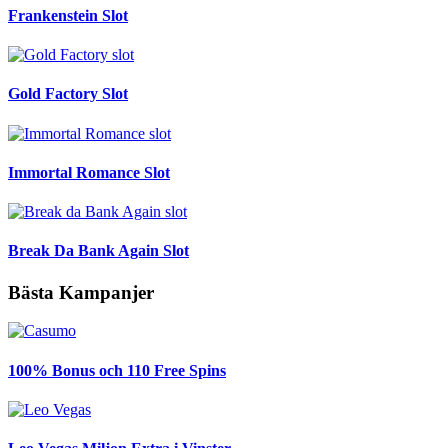
Frankenstein Slot
Gold Factory Slot
Immortal Romance Slot
Break Da Bank Again Slot
Bästa Kampanjer
100% Bonus och 110 Free Spins