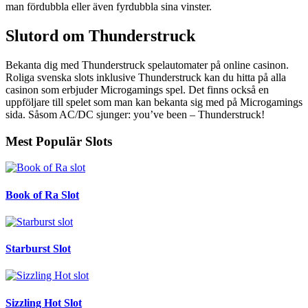
man fördubbla eller även fyrdubbla sina vinster.
Slutord om Thunderstruck
Bekanta dig med Thunderstruck spelautomater på online casinon.
Roliga svenska slots inklusive Thunderstruck kan du hitta på alla
casinon som erbjuder Microgamings spel. Det finns också en
uppföljare till spelet som man kan bekanta sig med på Microgamings
sida. Såsom AC/DC sjunger: you’ve been – Thunderstruck!
Mest Populär Slots
Book of Ra Slot
Starburst Slot
Sizzling Hot Slot