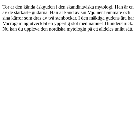
Tor är den kända åskguden i den skandinaviska mytologi. Han är en
av de starkaste gudarna. Han är känd av sin Mjölner-hammare och
sina kärror som dras av två stenbockar. I den mäktiga gudens ära har
Microgaming utvecklat en ypperlig slot med namnet Thunderstruck.
Nu kan du uppleva den nordiska mytologin på ett alldeles unikt sätt.