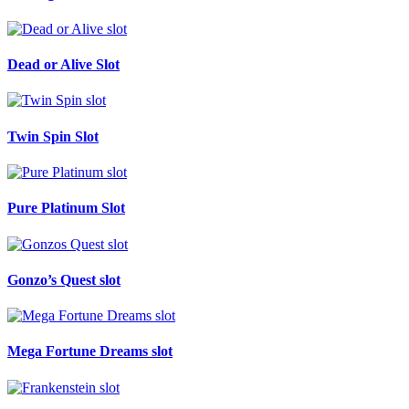
Dead or Alive Slot
Twin Spin Slot
Pure Platinum Slot
Gonzo’s Quest slot
Mega Fortune Dreams slot