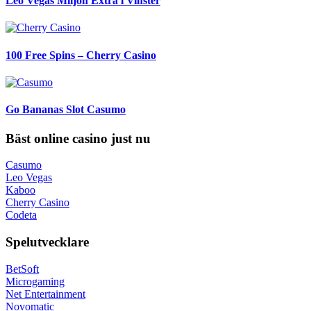
Leo Vegas Miljon Extra i Vinster
100 Free Spins – Cherry Casino
Go Bananas Slot Casumo
Bäst online casino just nu
Casumo
Leo Vegas
Kaboo
Cherry Casino
Codeta
Spelutvecklare
BetSoft
Microgaming
Net Entertainment
Novomatic